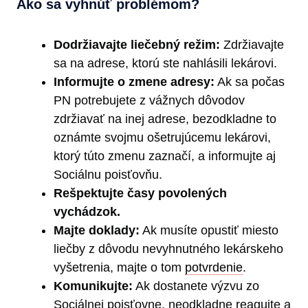
Ako sa vyhnúť problémom?
Dodržiavajte liečebný režim:
Zdržiavajte
sa na adrese, ktorú ste nahlásili lekárovi.
Informujte o zmene adresy:
Ak sa počas
PN potrebujete z vážnych dôvodov
zdržiavať na inej adrese, bezodkladne to
oznámte svojmu ošetrujúcemu lekárovi,
ktorý túto zmenu zaznačí, a informujte aj
Sociálnu poisťovňu.
Rešpektujte časy povolených
vychádzok.
Majte doklady:
Ak musíte opustiť miesto
liečby z dôvodu nevyhnutného lekárskeho
vyšetrenia, majte o tom
potvrdenie
.
Komunikujte:
Ak dostanete výzvu zo
Sociálnej poisťovne, neodkladne reagujte a