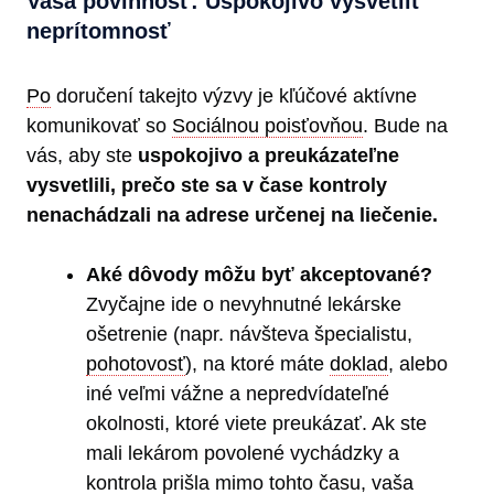
Vaša povinnosť: Uspokojivo vysvetliť
neprítomnosť
Po
doručení takejto výzvy je kľúčové aktívne
komunikovať so
Sociálnou poisťovňou
. Bude na
vás, aby ste
uspokojivo a preukázateľne
vysvetlili, prečo ste sa v čase kontroly
nenachádzali na adrese určenej na liečenie.
Aké dôvody môžu byť akceptované?
Zvyčajne ide o nevyhnutné lekárske
ošetrenie (napr. návšteva špecialistu,
pohotovosť
), na ktoré máte
doklad
, alebo
iné veľmi vážne a nepredvídateľné
okolnosti, ktoré viete preukázať. Ak ste
mali lekárom povolené vychádzky a
kontrola prišla mimo tohto času, vaša