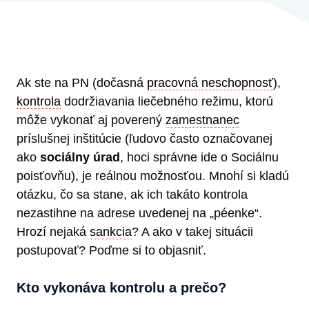
Ak ste na PN (dočasná
pracovná neschopnosť
),
kontrola
dodržiavania liečebného režimu, ktorú
môže vykonať aj poverený
zamestnanec
príslušnej inštitúcie (ľudovo často označovanej
ako
sociálny úrad
, hoci správne ide o Sociálnu
poisťovňu), je reálnou možnosťou. Mnohí si kladú
otázku, čo sa stane, ak ich takáto kontrola
nezastihne na adrese uvedenej na „péenke“.
Hrozí nejaká
sankcia
? A ako v takej situácii
postupovať? Poďme si to objasniť.
Kto vykonáva kontrolu a prečo?