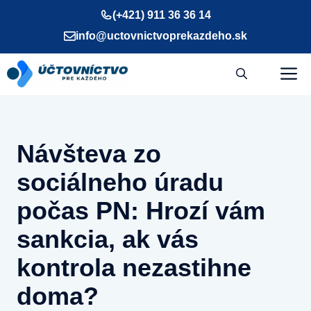
Preskočiť
(+421) 911 36 36 14
na
info@uctovnictvoprekazdeho.sk
obsah
M
Návšteva zo
sociálneho úradu
počas PN: Hrozí vám
sankcia, ak vás
kontrola nezastihne
doma?