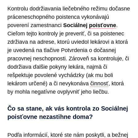
Kontrolu dodržiavania liečebného režimu dočasne
práceneschopného poistenca vykonávajú
poverení zamestnanci
Sociálnej
poisťovne
.
Cieľom tejto kontroly je preveriť, či sa poistenec
zdržiava na adrese, ktorú uviedol lekárovi a ktorá
je uvedená na tlačive Potvrdenia o dočasnej
pracovnej neschopnosti. Zároveň sa kontroluje, či
dodržiava ďalšie pokyny lekára, najmä či
rešpektuje povolené vychádzky (ak mu boli
lekárom určené) a či nevykonáva
činnosť
, ktorá
by mohla negatívne ovplyvniť jeho liečbu.
Čo sa stane, ak vás kontrola zo Sociálnej
poisťovne nezastihne doma?
Podľa informácií, ktoré ste nám poskytli, a bežnej