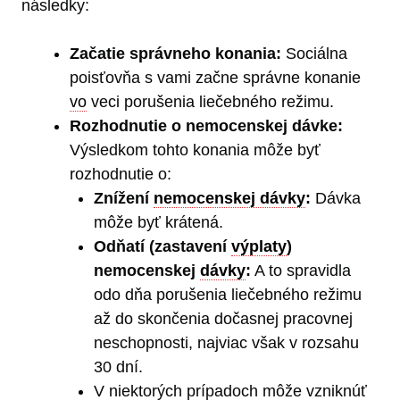
následky:
Začatie správneho konania:
Sociálna
poisťovňa s vami začne správne konanie
vo
veci porušenia liečebného režimu.
Rozhodnutie o nemocenskej dávke:
Výsledkom tohto konania môže byť
rozhodnutie o:
Znížení
nemocenskej dávky
:
Dávka
môže byť krátená.
Odňatí (zastavení
výplaty
)
nemocenskej
dávky
:
A to spravidla
odo dňa porušenia liečebného režimu
až do skončenia dočasnej pracovnej
neschopnosti, najviac však v rozsahu
30 dní.
V niektorých prípadoch môže vzniknúť