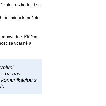
iciálne rozhodnutie o
ých podmienok môžete
a zodpovedne. Kľúčom
nosť za včasné a
svojimi
sa na nás
komunikáciou s
iu.