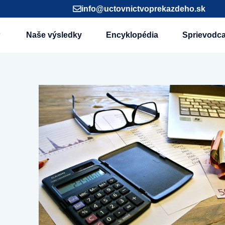
info@uctovnictvoprekazdeho.sk
Naše výsledky
Encyklopédia
Sprievodc