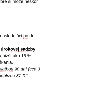
toré si môže neskôr
nasledujúci
po
dni
j
úrokovej sadzby
k nižší ako 15 %,
škania.
platbou
90 dní (cca 3
ribližne 37 €.“