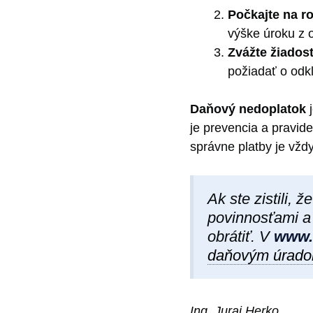
Počkajte na r
výške úroku z o
Zvážte žiados
požiadať o odk
Daňový nedoplatok
j
je prevencia a pravid
správne platby je vžd
Ak ste zistili, 
povinnosťami a
obrátiť. V
www.
daňovým úrad
Ing. Juraj Herko