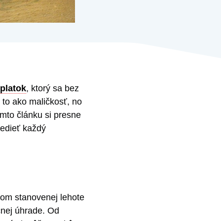
platok
, ktorý sa bez
to ako maličkosť, no
mto článku si presne
vedieť každý
nom stanovenej lehote
očnej úhrade. Od