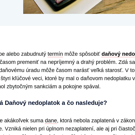
tbe alebo zabudnutý
termín
môže spôsobiť
daňový nedo
asom premeniť na nepríjemný a drahý problém. Zdá sa 
daňovému úradu môže časom narásť veľká starosť. V to
 štyri kľúčové veci, ktoré by mal o daňovom nedoplatku 
hol zbytočným sankciám a pokojne spával.
á Daňový nedoplatok a čo nasleduje?
e akákoľvek suma
dane
, ktorá nebola zaplatená v záko
. Vzniká nielen pri úplnom nezaplatení, ale aj pri čiast