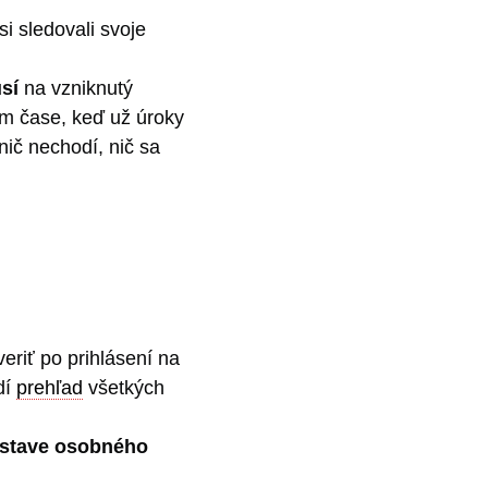
i sledovali svoje
sí
na vzniknutý
om čase, keď už úroky
nič nechodí, nič sa
eriť po prihlásení na
dí
prehľad
všetkých
stave osobného