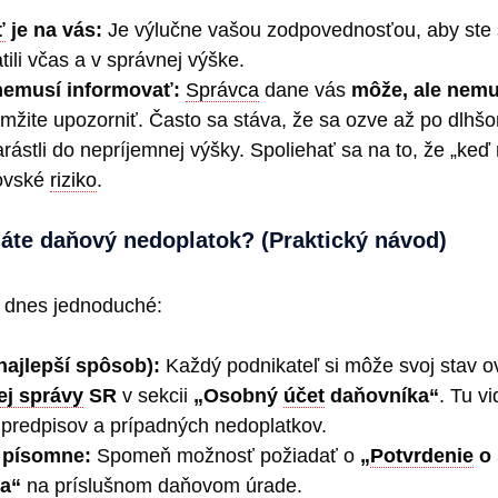
ť
je na vás:
Je výlučne vašou zodpovednosťou, aby ste s
tili včas a v správnej výške.
nemusí informovať:
Správca
dane vás
môže, ale nemu
mžite upozorniť. Často sa stáva, že sa ozve až po dlhš
ástli do nepríjemnej výšky. Spoliehať sa na to, že „keď 
rovské
riziko
.
 máte daňový nedoplatok? (Praktický návod)
 dnes jednoduché:
najlepší spôsob):
Každý podnikateľ si môže svoj stav ov
ej správy
SR
v sekcii
„Osobný
účet
daňovníka“
. Tu vi
, predpisov a prípadných nedoplatkov.
 písomne:
Spomeň možnosť požiadať o
„
Potvrdenie
o 
ka“
na príslušnom daňovom úrade.