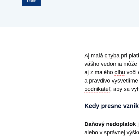
Dane
Aj malá
chyba
pri pla
vášho vedomia môže č
aj z malého
dlhu
voči 
a pravdivo vysvetlíme
podnikateľ
, aby sa vy
Kedy presne vznik
Daňový nedoplatok
j
alebo v správnej výške