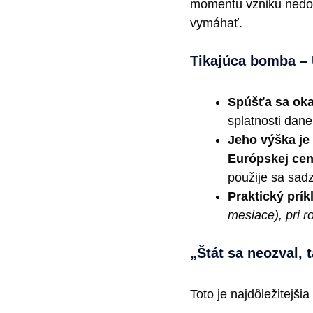
momentu vzniku nedop
vymáhať.
Tikajúca bomba –
Spúšťa sa oka
splatnosti dane
Jeho výška je
Európskej cen
použije sa sad
Praktický prík
mesiace), pri 
„Štát sa neozval, 
Toto je najdôležitejši