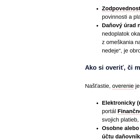
Zodpovednos
povinnosti a pla
Daňový úrad 
nedoplatok oka
z omeškania nar
nedeje“, je ob
Ako si overiť, či
Našťastie,
overenie
je
Elektronicky (
portál
Finančn
svojich platieb
Osobne alebo
účtu daňovní