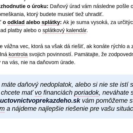
ozhodnutie o úroku:
Daňový úrad vám následne pošle of
meškania, ktorý budete musieť tiež uhradiť.
ť o
odklad
alebo
splátky
:
Ak je suma vysoká, za určit
lad platby alebo o
splátkový kalendár
.
e vážna vec, ktorá sa však dá riešiť, ak konáte rýchlo 
elná
kontrola
svojich povinností. Pamätajte, že zodpoved
y na vás, nie na daňovom úrade.
že máte daňový nedoplatok, alebo si nie ste istí 
 chcete mať
vo
financiách
poriadok
, neváhate 
uctovnictvoprekazdeho.sk
vám pomôžeme s 
om
a nájdeme najlepšie riešenie pre vašu situác