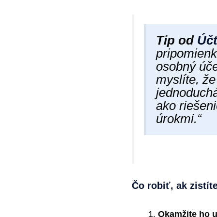
Tip od
Účt
pripomienku
osobný úče
myslíte, že
jednoduchá
ako riešen
úrokmi.“
Čo robiť, ak zistí
Okamžite ho u