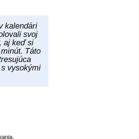
v kalendári
lovali svoj
, aj keď si
 minút. Táto
tresujúca
 s vysokými
kania.