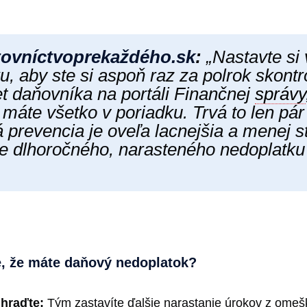
ovníctvoprekaždéh​o.sk
:
„Nastavte si 
, aby ste si aspoň raz za polrok skontro
t daňovníka na portáli Finančnej
správy
 máte všetko v poriadku. Trvá to len pár
 prevencia je oveľa lacnejšia a menej s
ie dlhoročného, narasteného nedoplatku
te, že máte daňový nedoplatok?
hraďte:
Tým zastavíte ďalšie narastanie úrokov z omeš