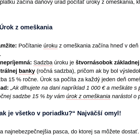
latku začína daňový úrad počítať úroky z omeškania, k
 Úrok z omeškania
mžite:
Počítanie
úroku
z omeškania začína hneď v deň 
.
 nepríjemná:
Sadzba
úroku je
štvornásobok základne
trálnej
banky
(ročná sadzba), pričom ak by bol výsledo
zba 15 % ročne. Úrok sa počíta za každý jeden deň ome
lad:
„Ak dlhujete na dani napríklad 1 000 € a meškáte s
ročnej sadzbe 15 % by vám
úrok z omeškania
narástol o p
tak je všetko v poriadku?“ Najväčší omyl!
a a najnebezpečnejšia pasca, do ktorej sa môžete dostať.