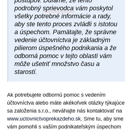
postupov. Dúfame, že tento
podrobný
sprievodca
vám poskytol
všetky potrebné informácie a rady,
aby ste tento proces zvládli s istotou
a úspechom. Pamätajte, že správne
vedenie účtovníctva je základným
pilierom úspešného podnikania a že
odborná pomoc v tejto oblasti vám
môže ušetriť množstvo času a
starostí.
Ak potrebujete odbornú pomoc s vedením
účtovníctva alebo máte akékoľvek otázky týkajúce
sa založenia s.r.o., neváhajte nás kontaktovať na
www.uctovnictvoprekazdeho.sk
. Sme tu, aby sme
vám pomohli s vaším podnikateľským úspechom