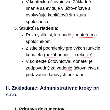
V kontexte účtovníctva: Základné
imanie
sa eviduje v účtovníctve a
ovplyvňuje kapitálovú štruktúru
spoločnosti.
Štruktúra riadenia:
Rozmyslite si, kto bude
konateľom
a
spoločníkom
.
Zistite si podmienky pre výkon funkcie
konateľa (
bezúhonnosť
,
exekúcie
).
V kontexte účtovníctva: Konateľ je
zodpovedný za
vedenie
účtovníctva a
podávanie daňových priznaní.
II. Zakladanie: Administratívne kroky
pri
s.r.o.
Príprava dokumentov: