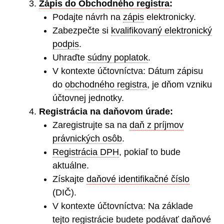
Zápis do Obchodného registra
:
Podajte návrh na
zápis
elektronicky.
Zabezpečte si
kvalifikovaný elektronický
podpis
.
Uhraďte
súdny poplatok
.
V kontexte účtovníctva: Dátum zápisu
do
obchodného registra
, je dňom vzniku
účtovnej jednotky.
Registrácia na daňovom úrade:
Zaregistrujte sa na
daň z príjmov
právnických osôb
.
Registrácia DPH
, pokiaľ to bude
aktuálne.
Získajte
daňové identifikačné číslo
(DIČ).
V kontexte účtovníctva: Na základe
tejto registrácie budete podávať daňové