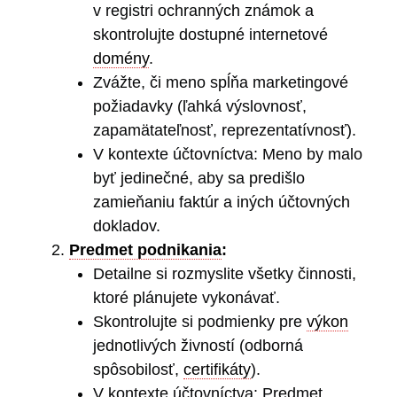
v registri ochranných známok a
skontrolujte dostupné internetové
domény
.
Zvážte, či meno spĺňa marketingové
požiadavky (ľahká výslovnosť,
zapamätateľnosť, reprezentatívnosť).
V kontexte účtovníctva: Meno by malo
byť jedinečné, aby sa predišlo
zamieňaniu faktúr a iných účtovných
dokladov.
Predmet podnikania
:
Detailne si rozmyslite všetky činnosti,
ktoré plánujete vykonávať.
Skontrolujte si podmienky pre
výkon
jednotlivých živností (odborná
spôsobilosť,
certifikáty
).
V kontexte účtovníctva: Predmet