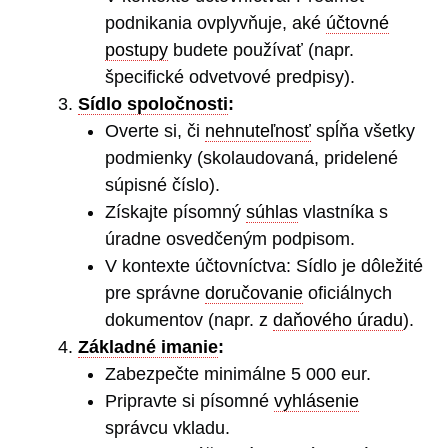
podnikania ovplyvňuje, aké
účtovné
postupy
budete používať (napr.
špecifické odvetvové predpisy).
Sídlo spoločnosti
:
Overte si, či
nehnuteľnosť
spĺňa všetky
podmienky (skolaudovaná, pridelené
súpisné číslo).
Získajte písomný
súhlas
vlastníka s
úradne osvedčeným podpisom.
V kontexte účtovníctva: Sídlo je dôležité
pre správne
doručovanie
oficiálnych
dokumentov (napr. z
daňového úradu
).
Základné imanie
:
Zabezpečte minimálne 5 000 eur.
Pripravte si písomné
vyhlásenie
správcu vkladu.