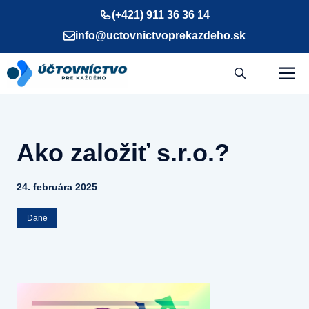
Preskočiť
(+421) 911 36 36 14
na
info@uctovnictvoprekazdeho.sk
obsah
M
Ako založiť s.r.o.?
24. februára 2025
Dane