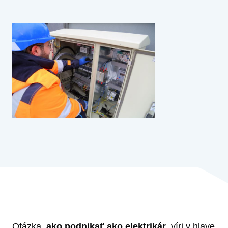
Otázka,
ako podnikať ako elektrikár
, víri v hlave