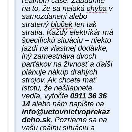
reálnom čase. Zabudnite
na to, že sa nejaká
chyba
v
samozdanení alebo
stratený
bloček
len tak
stratia. Každý elektrikár má
špecifickú situáciu – niekto
jazdí na vlastnej dodávke,
iný zamestnáva dvoch
parťákov na živnosť a ďalší
plánuje nákup drahých
strojov. Ak chcete mať
istotu, že nešliapnete
vedľa, vytočte
0911 36 36
14
alebo nám napíšte na
info@uctovnictvoprekaz
deho.sk
. Pozrieme sa na
vašu reálnu situáciu a