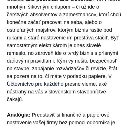
mnohým šikovným chlapom – či už ide o
čerstvých absolventov a zamestnancov, ktorí chcú
konečne začať pracovať na seba, alebo o
ostrieľaných majstrov, ktorým biznis rastie pod
rukami a staré nastavenie im prestáva stačiť. Byť
samostatným elektrikárom je dnes skvelé
remeslo
, no zároveň ide o tvrdý biznis s prísnymi
daňovými pravidlami. Kým vy riešite bezpečnosť
na stavbe, zapájanie rozvádzačov či revízie, štát
sa pozerá na to, či máte v poriadku papiere. V
Účtovníctvo pre každého
presne vieme, aké
nástrahy na vás v slovenskom stavebníctve
čakajú.
Analógia:
Predstaviť si finančné a papierové
nastavenie vašej firmy bez pomoci odborníka je