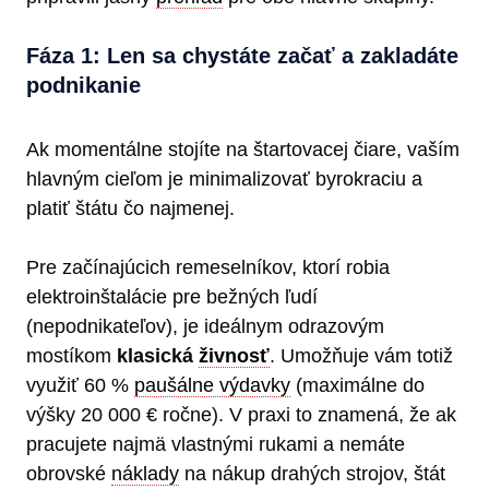
Fáza 1: Len sa chystáte začať a zakladáte
podnikanie
Ak momentálne stojíte na štartovacej čiare, vaším
hlavným cieľom je minimalizovať byrokraciu a
platiť štátu čo najmenej.
Pre začínajúcich remeselníkov, ktorí robia
elektroinštalácie pre bežných ľudí
(nepodnikateľov), je ideálnym odrazovým
mostíkom
klasická
živnosť
. Umožňuje vám totiž
využiť 60 %
paušálne výdavky
(maximálne do
výšky 20 000 € ročne). V praxi to znamená, že ak
pracujete najmä vlastnými rukami a nemáte
obrovské
náklady
na nákup drahých strojov, štát