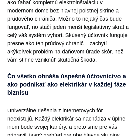
ako ťahať kompletnú elektroinštaláciu v
modernom dome bez hlavnej poistnej skrine a
prúdového chrániča. Možno to nejaký čas bude
fungovať, no stačí jeden menší legislatívny skrat a
celý váš systém vyhorí. Skúsený účtovník funguje
presne ako ten prúdový chránič – zachytí
akýkoľvek problém na daňovom úrade skôr, než
vám stihne vzniknúť skutočná
škoda
.
Čo všetko obnáša úspešné účtovníctvo a
ako podnikať ako elektrikár v každej fáze
biznisu
Univerzálne riešenia z internetových fór
neexistujú. Každý elektrikár sa nachádza v úplne
inom bode svojej kariéry, a preto sme pre vás
pripravili jasný
prehľad
pre obe hlavné skupiny.