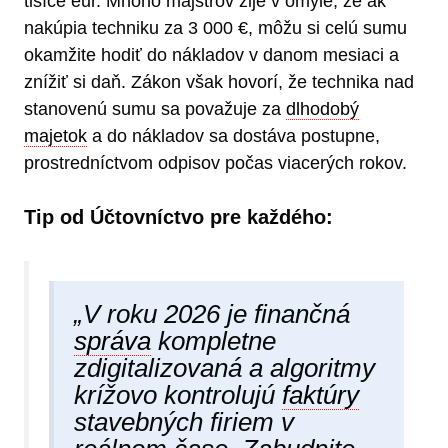
tisíce eur. Mnoho majstrov žije v omyle, že ak
nakúpia techniku za 3 000 €, môžu si celú sumu
okamžite hodiť do nákladov v danom mesiaci a
znížiť si daň. Zákon však hovorí, že technika nad
stanovenú sumu sa považuje za
dlhodobý
majetok
a do nákladov sa dostáva postupne,
prostredníctvom odpisov počas viacerých rokov.
Tip od Účtovníctvo pre každého:
„V roku 2026 je finančná
správa
kompletne
zdigitalizovaná a algoritmy
krížovo kontrolujú
faktúry
stavebných firiem v