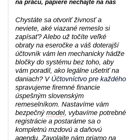
na prácu, papiere nechajte na nás
Chystáte sa otvoriť živnosť a
neviete, aké viazané remeslo si
zapísať? Alebo už točíte veľké
obraty na eseročke a váš doterajší
účtovník vám len mechanicky hádže
bločky do systému bez toho, aby
vám poradil, ako legálne ušetriť na
daniach? V
Účtovníctvo pre každého
spravujeme firemné financie
úspešným slovenským
remeselníkom. Nastavíme vám
bezpečný
model
, vybavíme potrebné
registrácie a postaráme sa o
kompletnú mzdovú a daňovú
agendu
. Zavolajte nám priamo na