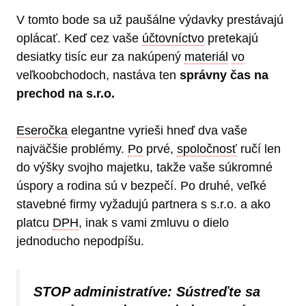
V tomto bode sa už paušálne výdavky prestávajú
oplácať. Keď cez vaše
účtovníctvo
pretekajú
desiatky tisíc eur za nakúpený
materiál
vo
veľkoobchodoch, nastáva ten
správny čas na
prechod na s.r.o.
Eseročka
elegantne vyrieši hneď dva vaše
najväčšie problémy.
Po
prvé,
spoločnosť
ručí len
do výšky svojho majetku, takže vaše súkromné
úspory a rodina sú v bezpečí. Po druhé, veľké
stavebné firmy vyžadujú partnera s s.r.o. a ako
platcu
DPH
, inak s vami zmluvu o dielo
jednoducho nepodpíšu.
STOP administratíve: Sústreďte sa