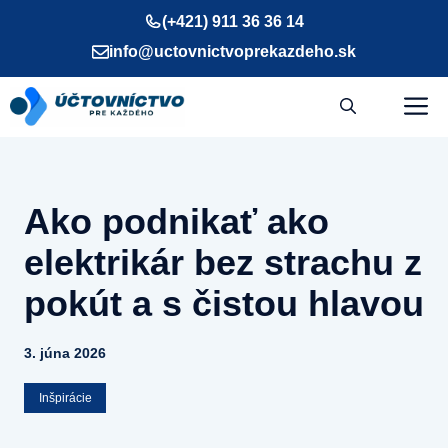
Preskočiť
(+421) 911 36 36 14
na
info@uctovnictvoprekazdeho.sk
obsah
M
Ako podnikať ako
elektrikár bez strachu z
pokút a s čistou hlavou
3. júna 2026
Inšpirácie