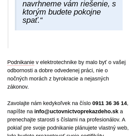
navrhneme vám riešenie, s
ktorým budete pokojne
spať.“
Podnikanie
v elektrotechnike by malo byť o vašej
odbornosti a dobre odvedenej práci, nie o
nočných morách z byrokracie a nejasných
zákonov.
Zavolajte nám kedykoľvek na číslo
0911 36 36 14
,
napíšte na
info@uctovnictvoprekazdeho.sk
a
prenechajte starosti s číslami na profesionálov. A
pokiaľ pre svoje podnikanie plánujete vlastný web,
kde budete prezentovať svoje
certifikáty
,