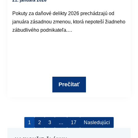
Pokuty za daňové delikty 2026 prechádzajú od
januára zásadnou zmenou, ktorá nepoteší žiadneho
zábudlivého podnikateľa.…
Prečítať
1
2
3
…
17
Nasledujúci