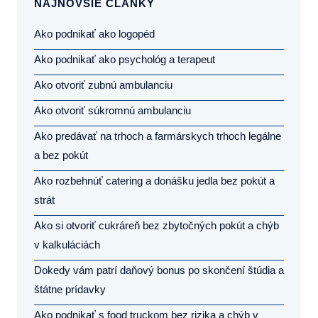
NAJNOVŠIE ČLÁNKY
Ako podnikať ako logopéd
Ako podnikať ako psychológ a terapeut
Ako otvoriť zubnú ambulanciu
Ako otvoriť súkromnú ambulanciu
Ako predávať na trhoch a farmárskych trhoch legálne
a bez pokút
Ako rozbehnúť catering a donášku jedla bez pokút a
strát
Ako si otvoriť cukráreň bez zbytočných pokút a chýb
v kalkuláciách
Dokedy vám patrí daňový bonus po skončení štúdia a
štátne prídavky
Ako podnikať s food truckom bez rizika a chýb v