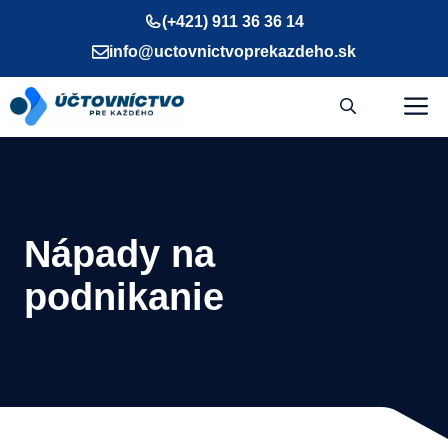
Preskočiť
(+421) 911 36 36 14
na
info@uctovnictvoprekazdeho.sk
obsah
M
Nápady na
podnikanie