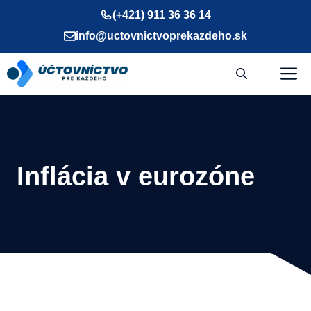
Preskočiť
(+421) 911 36 36 14
na
info@uctovnictvoprekazdeho.sk
obsah
M
Inflácia v eurozóne