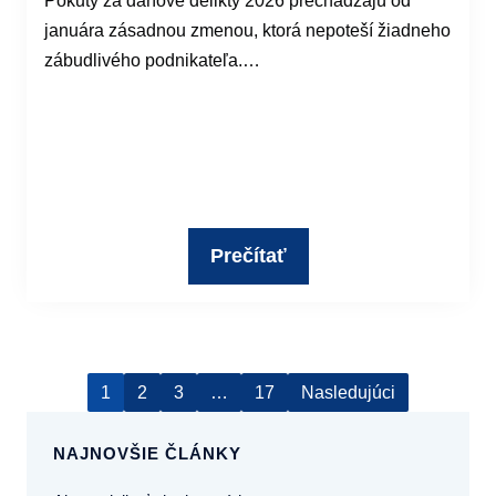
Pokuty za daňové delikty 2026 prechádzajú od
januára zásadnou zmenou, ktorá nepoteší žiadneho
zábudlivého podnikateľa.…
Prečítať
1
2
3
…
17
Nasledujúci
NAJNOVŠIE ČLÁNKY