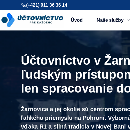
Preskočiť
(+421) 911 36 36 14
na
obsah
Úvod
Naše služby
Účtovníctvo v Žarn
ľudským prístupom
len spracovanie d
Žarnovica a jej okolie sú centrom spra
ľahkého priemyslu na Pohroní. Výborn
vďaka R1 a silná tradícia v Novej Bani 