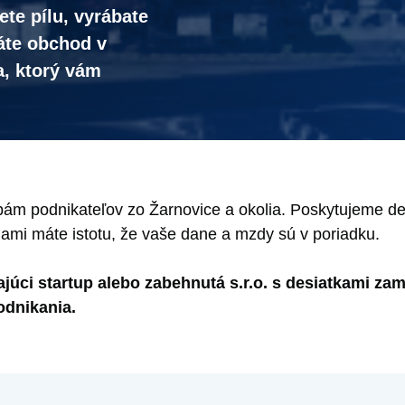
ete pílu, vyrábate
áte obchod v
a, ktorý vám
m podnikateľov zo Žarnovice a okolia. Poskytujeme des
nami máte istotu, že vaše dane a mzdy sú v poriadku.
najúci startup alebo zabehnutá s.r.o. s desiatkami z
odnikania.