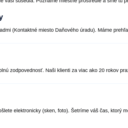
e vaši susedia. Poznáme miestne prostredie a sme tu pre
y
dmi (Kontaktné miesto Daňového úradu). Máme prehľad o
nú zodpovednosť. Naši klienti za viac ako 20 rokov prax
ete elektronicky (sken, foto). Šetríme váš čas, ktorý mô