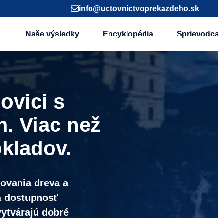
info@uctovnictvoprekazdeho.sk
Naše výsledky
Encyklopédia
Sprievodc
ovici s
. Viac než
okladov.
covania dreva a
á dostupnosť
vytvárajú dobré