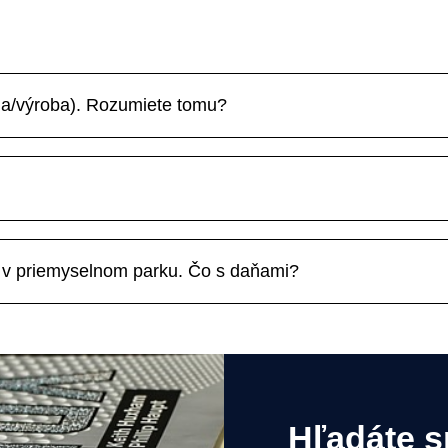
la/výroba). Rozumiete tomu?
y v priemyselnom parku. Čo s daňami?
Hľadáte s