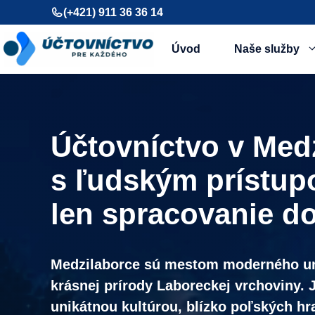
Preskočiť
(+421) 911 36 36 14
na
obsah
Úvod
Naše služby
Účtovníctvo v Med
s ľudským prístup
len spracovanie d
Medzilaborce sú mestom moderného um
krásnej prírody Laboreckej vrchoviny. J
unikátnou kultúrou, blízko poľských hra