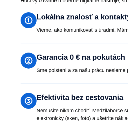
Hoci využívame moderné digitálne nástroje, sm
Lokálna znalosť a kontakt
Vieme, ako komunikovať s úradmi. Máme 
Garancia 0 € na pokutách
Sme poistení a za našu prácu nesieme pl
Efektivita bez cestovania
Nemusíte nikam chodiť. Medzilaborce sú 
elektronicky (sken, foto) a ušetríte nákl