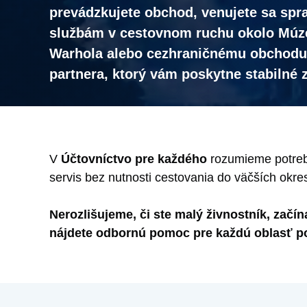
prevádzkujete obchod, venujete sa spr
službám v cestovnom ruchu okolo Mú
Warhola alebo cezhraničnému obchodu,
partnera, ktorý vám poskytne stabilné 
V
Účtovníctvo pre každého
rozumieme potrebá
servis bez nutnosti cestovania do väčších okre
Nerozlišujeme, či ste malý živnostník, začí
nájdete odbornú pomoc pre každú oblasť p