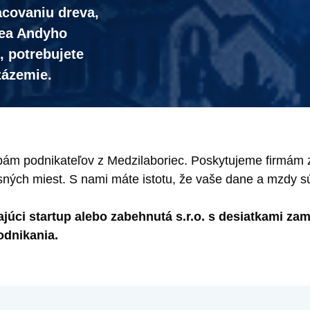
acovaniu dreva,
zea Andyho
 potrebujete
zázemie.
m podnikateľov z Medzilaboriec. Poskytujeme firmám z
sných miest. S nami máte istotu, že vaše dane a mzdy s
najúci startup alebo zabehnutá s.r.o. s desiatkami z
odnikania.