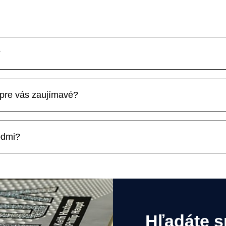
?
 pre vás zaujímavé?
odmi?
Hľadáte s