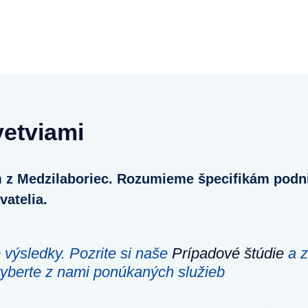
vetviami
em z Medzilaboriec. Rozumieme špecifikám podn
atelia.
výsledky. Pozrite si naše
Prípadové štúdie
a z
 vyberte z nami ponúkaných služieb