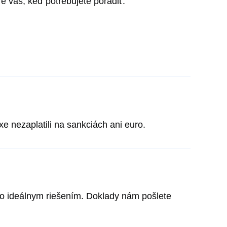
 vás, keď potrebujete poradiť.
e nezaplatili na sankciách ani euro.
tvo ideálnym riešením. Doklady nám pošlete