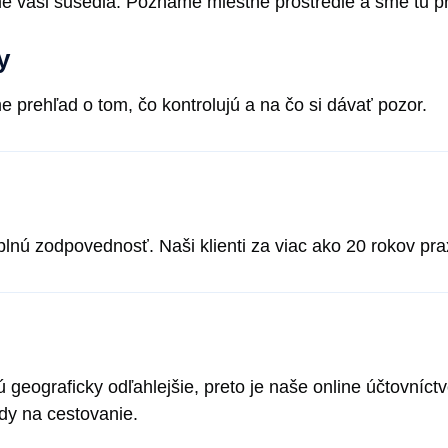
e vaši susedia. Poznáme miestne prostredie a sme tu pre
y
prehľad o tom, čo kontrolujú a na čo si dávať pozor.
nú zodpovednosť. Naši klienti za viac ako 20 rokov prax
geograficky odľahlejšie, preto je naše online účtovníc
ady na cestovanie.