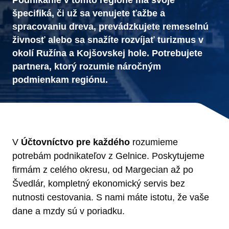
špecifiká, či už sa venujete ťažbe a
spracovaniu dreva, prevádzkujete remeselnú
živnosť alebo sa snažíte rozvíjať turizmus v
okolí Ružína a Kojšovskej hole. Potrebujete
partnera, ktorý rozumie náročným
podmienkam regiónu.
V
Účtovníctvo pre každého
rozumieme
potrebám podnikateľov z Gelnice. Poskytujeme
firmám z celého okresu, od Margecian až po
Švedlár, kompletný ekonomický servis bez
nutnosti cestovania. S nami máte istotu, že vaše
dane a mzdy sú v poriadku.