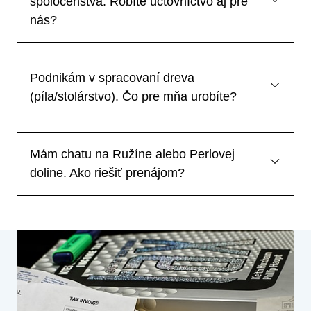
spoločenstva. Robíte účtovníctvo aj pre
nás?
Podnikám v spracovaní dreva
(píla/stolárstvo). Čo pre mňa urobíte?
Mám chatu na Ružíne alebo Perlovej
doline. Ako riešiť prenájom?