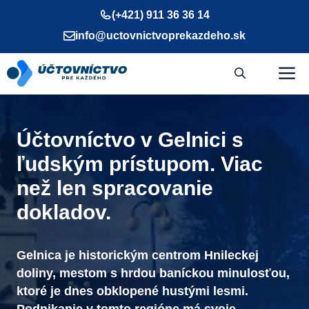
Preskočiť
(+421) 911 36 36 14
na
info@uctovnictvoprekazdeho.sk
obsah
M
Účtovníctvo v Gelnici s
ľudským prístupom. Viac
než len spracovanie
dokladov.
Gelnica je historickým centrom Hnileckej
doliny, mestom s hrdou baníckou minulosťou,
ktoré je dnes obklopené hustými lesmi.
Podnikanie v tomto regióne má svoje